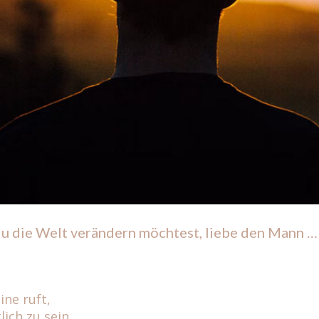
 die Welt verändern möchtest, liebe den Mann … (
ine ruft,
ich zu sein.